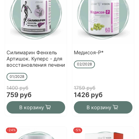
Силимарин Фенхель
Медисоя-Р*
Артишок. Куперс - для
восстановления печени
02/2028
01/2028
1400 руб
1759 руб
759 руб
1426 руб
В корзину
В корзину
-24%
-5%