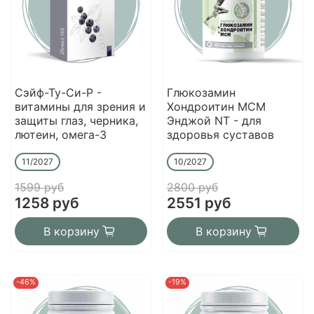
Сэйф-Ту-Си-Р -
Глюкозамин
витамины для зрения и
Хондроитин МСМ
защиты глаз, черника,
Энджой NT - для
лютеин, омега-3
здоровья суставов
11/2027
10/2027
1599 руб
2800 руб
1258 руб
2551 руб
В корзину
В корзину
-46%
-19%