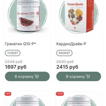
Гранатин Q10-Р*
КардиоДрайв-Р
11/2027
05/2027
2244 руб
2530 руб
1697 руб
2415 руб
В корзину
В корзину
-8%
-10%