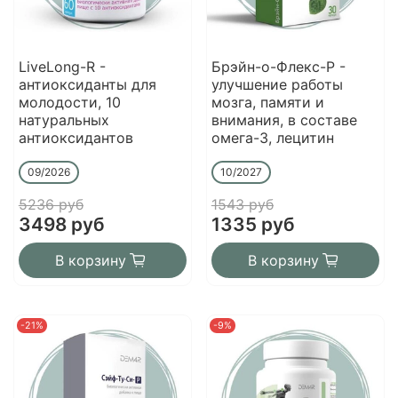
LiveLong-R -
Брэйн-о-Флекс-Р -
антиоксиданты для
улучшение работы
молодости, 10
мозга, памяти и
натуральных
внимания, в составе
антиоксидантов
омега-3, лецитин
09/2026
10/2027
5236 руб
1543 руб
3498 руб
1335 руб
В корзину
В корзину
-21%
-9%