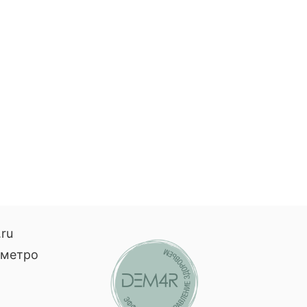
.ru
, метро