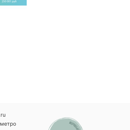
.ru
, метро