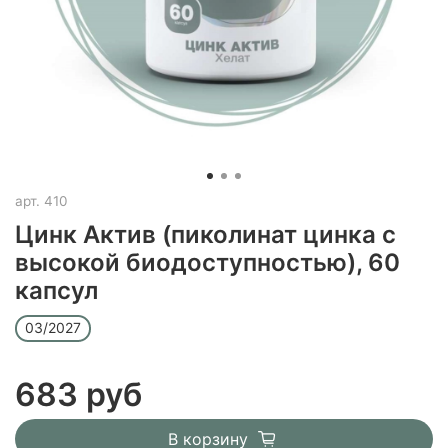
арт.
410
Цинк Актив (пиколинат цинка c
высокой биодоступностью), 60
капсул
03/2027
683 руб
В корзину