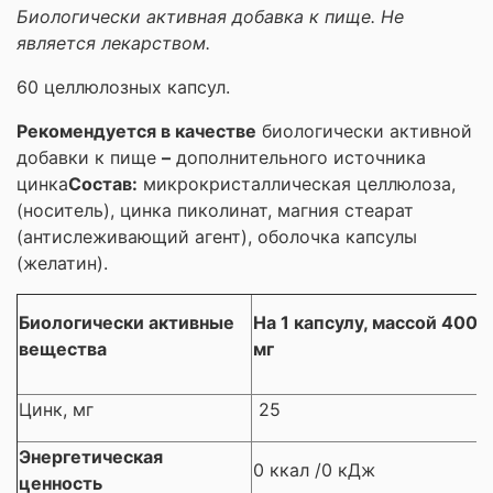
Биологически активная добавка к пище. Не
является лекарством.
60 целлюлозных капсул.
Рекомендуется в качестве
биологически активной
добавки к пище
–
дополнительного источника
цинка
Состав:
микрокристаллическая целлюлоза,
(носитель), цинка пиколинат, магния стеарат
(антислеживающий агент), оболочка капсулы
(желатин).
Биологически активные
На 1 капсулу, массой 400
вещества
мг
Цинк, мг
25
Энергетическая
0 ккал /0 кДж
ценность