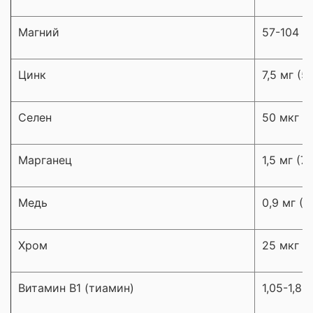
Магний
57-104 м
Цинк
7,5 мг (5
Селен
50 мкг (
Марганец
1,5 мг (7
Медь
0,9 мг (
Хром
25 мкг (
Витамин В1 (тиамин)
1,05-1,82