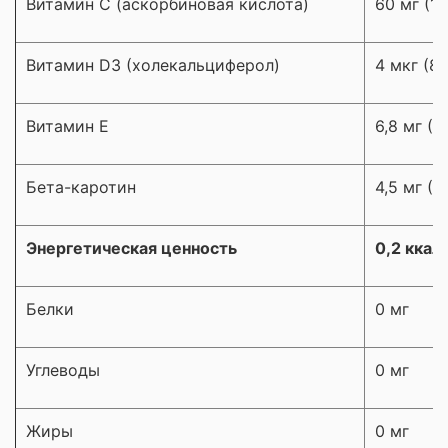
Витамин С (аскорбиновая кислота)
60 мг (1
Витамин D3 (холекальциферол)
4 мкг (8
Витамин Е
6,8 мг (6
Бета-каротин
4,5 мг (9
Энергетическая ценность
0,2 ккал
Белки
0 мг
Углеводы
0 мг
Жиры
0 мг