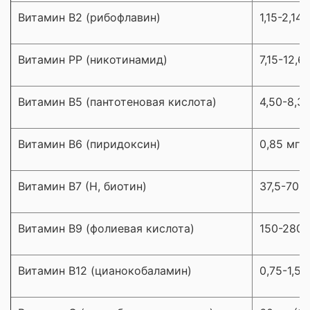
Витамин В2 (рибофлавин)
1,15-2,14
Витамин РР (никотинамид)
7,15-12,6
Витамин В5 (пантотеновая кислота)
4,50-8,3
Витамин В6 (пиридоксин)
0,85 мг 
Витамин В7 (Н, биотин)
37,5-70,
Витамин В9 (фолиевая кислота)
150-280 
Витамин В12 (цианокобаламин)
0,75-1,50