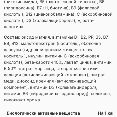
(никотинамида), В5 (пантотеновой кислоты), В6
(пиридоксина), В7 (Н, биотина), В9 (фолиевой
кислоты), В12 (цианокобаламина), С (аскорбиновой
кислоты), D3 (холекальциферола), Е, бета-
каротина.
Состав
: оксид магния, витамины В1, В2, РР, В5, В7,
В9, В12, мальтодекстрин (носитель), оболочка
капсулы (гидроксипропилметилцеллюлоза,
носитель ), инулин, витамин С (аскорбиновая
кислота), бета-каротин 10%, лактат цинка, витамин
Е 50%, цитрат марганца, стеарат магния или
кальция (антислеживающий компонент), цитрат
меди, диоксид кремния (антислеживающий
компонент), витамин D3 (холекальциферол),
витамин В6 (пиридоксина гидрохлорид), селексен,
пиколинат хрома.
Биологически активные вещества
На 1 кап